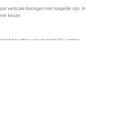
r verticale boringen niet mogelijk zijn. In
ieve keuze.
legd bevatten een vloeistof die continu
 deze naar het huis.
au dat geschikt is voor verwarming. De warme
warm wordt gehouden.
n worden. Een van de belangrijkste voordelen
t tot aanzienlijke besparingen op
warmte, namelijk de grond, dragen horizontale
.