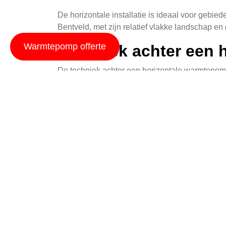
De horizontale installatie is ideaal voor gebied
Bentveld, met zijn relatief vlakke landschap e
Warmtepomp offerte
Techniek achter een 
De techniek achter een horizontale warmtepomp 
circuleert. Deze vloeistof, vaak ethylene glyc
Binnen het huis wordt de warmte overgedragen 
lucht wordt vervolgens door het huishoudelij
Voor en nadeel hori
Horizontale warmtepompen bieden verschillen
is de hoge efficiëntie. Deze systemen kunnen to
energierekeningen.
Een ander voordeel is het milieuvriendelijke k
warmtepompen bij aan duurzame ontwikkeling en