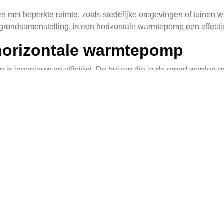
en met beperkte ruimte, zoals stedelijke omgevingen of tuinen waa
n grondsamenstelling, is een horizontale warmtepomp een effect
horizontale warmtepomp
is ingenieuw en efficiënt. De buizen die in de grond worden ge
ol of water, neemt warmte op van de omringende grond en vervoert
aan een compressor, die de temperatuur verhoogt tot een nive
ke warmtesysteem verdeeld, waardoor het interieur aangenaam 
zontale warmtepomp
de voordelen, maar ook enkele nadelen die overewegend moete
t vier keer meer energie produceren dan ze verbruiken, wat leid
arakter. Door gebruik te maken van een hernieuwbare bron van 
 verminderen ze de afhankelijkheid van fossiele brandstoffen